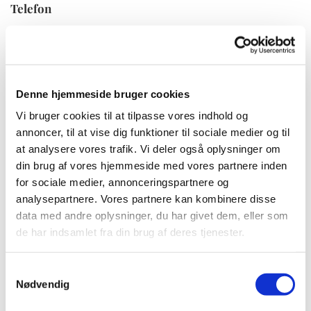
Telefon
+45 27 22 82 82
E-mail
Denne hjemmeside bruger cookies
info@coverletter.dk
Vi bruger cookies til at tilpasse vores indhold og
annoncer, til at vise dig funktioner til sociale medier og til
at analysere vores trafik. Vi deler også oplysninger om
din brug af vores hjemmeside med vores partnere inden
for sociale medier, annonceringspartnere og
Coverletter tilbyder at udarbejde
analysepartnere. Vores partnere kan kombinere disse
din jobansøgning og dit CV
data med andre oplysninger, du har givet dem, eller som
Coverletter tilbyder den bedste pris
de har indsamlet fra din brug af deres tjenester.
på markedet
Samtykkevalg
Coverletter består af konsulenter
Nødvendig
med solid erfaring indenfor