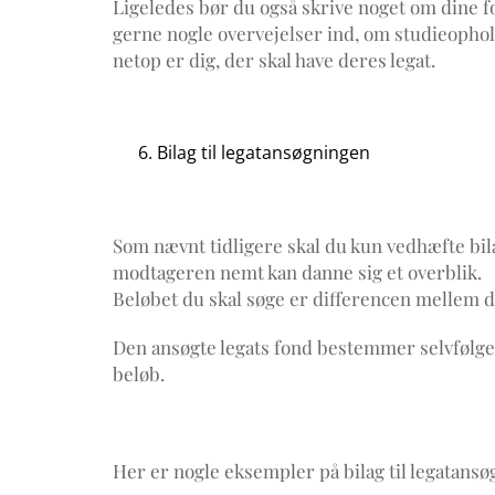
Ligeledes bør du også skrive noget om dine fo
gerne nogle overvejelser ind, om studieophold
netop er dig, der skal have deres legat.
Bilag til legatansøgningen
Som nævnt tidligere skal du kun vedhæfte bila
modtageren nemt kan danne sig et overblik.
Beløbet du skal søge er differencen mellem d
Den ansøgte legats fond bestemmer selvfølgeli
beløb.
Her er nogle eksempler på bilag til legatans