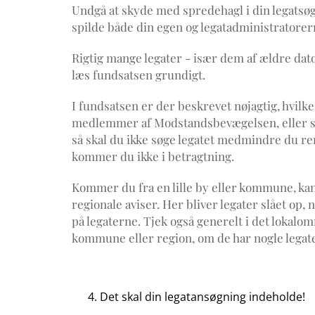
Undgå at skyde med spredehagl i din legatsøgni
spilde både din egen og legatadministratorern
Rigtig mange legater - især dem af ældre dato 
læs fundsatsen grundigt.
I fundsatsen er der beskrevet nøjagtig, hvilke
medlemmer af Modstandsbevægelsen, eller skal 
så skal du ikke søge legatet medmindre du ren
kommer du ikke i betragtning.
Kommer du fra en lille by eller kommune, kan 
regionale aviser. Her bliver legater slået op
på legaterne. Tjek også generelt i det lokalomr
kommune eller region, om de har nogle legate
Det skal din legatansøgning indeholde!