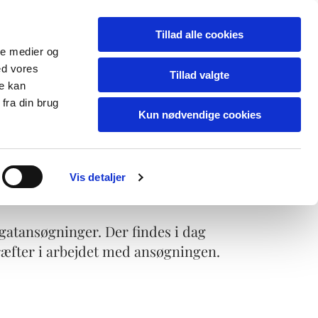
Tillad alle cookies
ale medier og
ed vores
Tillad valgte
re kan
fra din brug
 på til jobsamtalen
Kontakt
Kun nødvendige cookies
Vis detaljer
egatansøgninger. Der findes i dag
ræfter i arbejdet med ansøgningen.