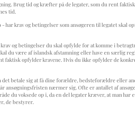
ng. Brug tid og kræfter på de legater, som du rent faktisk h
es tid.
- har krav og betingelser som ansøgeren til legatet skal opf
 krav og betingelser du skal opfylde for at komme i betragtni
du være af islandsk afstamning eller have en særlig regiona
t faktisk opfylder kravene. Hvis du ikke opfylder de konkr
det betale sig at få dine forældre, bedsteforældre eller and
, når ansøgningsfristen nærmer sig. Ofte er antallet af ans
åde du voksede op i, da en del legater kræver, at man har et
r, de bestyrer.