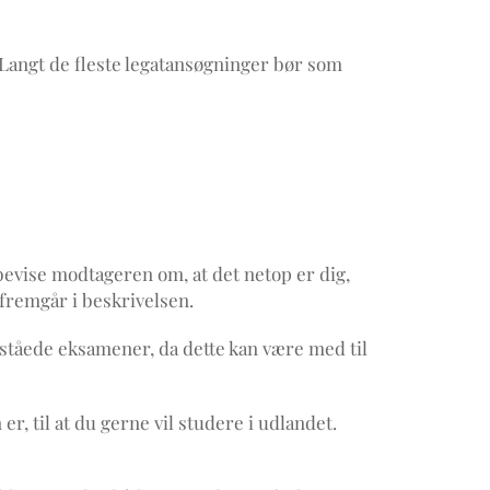
 Langt de fleste legatansøgninger bør som
bevise modtageren om, at det netop er dig,
 fremgår i beskrivelsen.
beståede eksamener, da dette kan være med til
r, til at du gerne vil studere i udlandet.