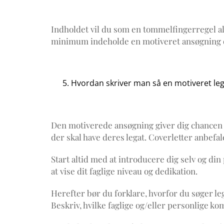
Indholdet vil du som en tommelfingerregel al
minimum indeholde en motiveret ansøgning og
Hvordan skriver man så en motiveret le
Den motiverede ansøgning giver dig chancen fo
der skal have deres legat. Coverletter anbefa
Start altid med at introducere dig selv og di
at vise dit faglige niveau og dedikation.
Herefter bør du forklare, hvorfor du søger lega
Beskriv, hvilke faglige og/eller personlige k