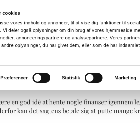
 cookies
Coverletter.dk
passe vores indhold og annoncer, til at vise dig funktioner til soci
fik. Vi deler også oplysninger om din brug af vores hjemmeside m
Hjælp til Jobansøgning og CV
 medier, annonceringspartnere og analysepartnere. Vores partne
ndre oplysninger, du har givet dem, eller som de har indsamlet 
g - eksempel
Jobforløb
Om
Priser
FAQ
Bliv klædt
å de gode legater?
Præferencer
Statistik
Marketing
t være en god idé at hente nogle finanser igennem l
erfor kan det sagtens betale sig at putte mange k