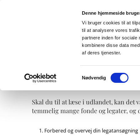
Denne hjemmeside bruger
Vi bruger cookies til at til
til at analysere vores tra
partnere inden for sociale
kombinere disse data med a
Forside
Ansøgning & CV
Jobansøgnin
af deres tjenester.
Vil du tættere p
Samtykkevalg
Nødvendig
Skal du til at læse i udlandet, kan de
temmelig mange fonde og legater, og d
Forbered og overvej din legatansøgning