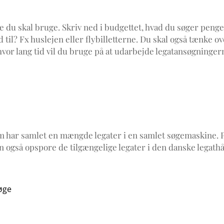
 du skal bruge. Skriv ned i budgettet, hvad du søger penge t
til? Fx huslejen eller flybilletterne. Du skal også tænke ov
 hvor lang tid vil du bruge på at udarbejde legatansøgninger
om har samlet en mængde legater i en samlet søgemaskine. 
n også opspore de tilgængelige legater i den danske legathå
søge