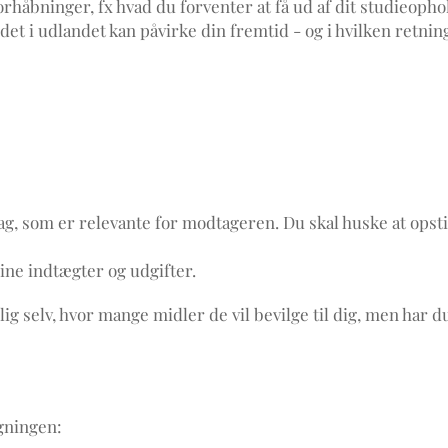
rhåbninger, fx hvad du forventer at få ud af dit studieoph
et i udlandet kan påvirke din fremtid - og i hvilken retning
g, som er relevante for modtageren. Du skal huske at opstill
ine indtægter og udgifter.
g selv, hvor mange midler de vil bevilge til dig, men har du
øgningen: