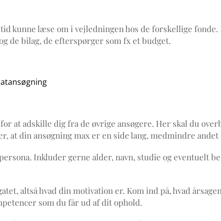
tid kunne læse om i vejledningen hos de forskellige fonde.
 de bilag, de efterspørger som fx et budget.
gatansøgning
r at adskille dig fra de øvrige ansøgere. Her skal du over
ler, at din ansøgning max er en side lang, medmindre andet
n persona. Inkluder gerne alder, navn, studie og eventuelt 
tet, altså hvad din motivation er. Kom ind på, hvad årsagen e
ompetencer som du får ud af dit ophold.