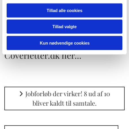
omfattende erfaring og ekspertise gør hende til en
Tillad alle cookies
uundværlig ressource inden for
arbejdsløshedssikring og
beskæftigelsesrådgivning.
Tillad valgte
Kun nødvendige cookies
Læs nyheder om
Coverletter.dk her...
Jobforløb der virker! 8 ud af 10
bliver kaldt til samtale.